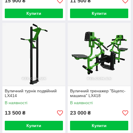
15 900
11 500
₴
₴
Купити
Купити
Вуличний турнік подвійний
Вуличний тренажер "Біцепс-
LX414
машина" LX418
В наявності
В наявності
13 500
23 000
₴
₴
Купити
Купити