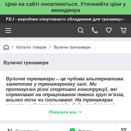
Ціни на сайті оновлюються. Уточнюйте ціни у
менеджера
P.E.I - виробник спортивного обладнання для тренажерних 
Каталог товарів
Вуличні тренажери
Вуличні тренажери
Вуличні тренажери – це чудова альтернатива
заняттям у тренажерному залі. Ми
пропонуємо різні спортивні конструкції, які
спрямовані на опрацювання певних груп м'язів,
всього тіла чи ізольовано. На тренажерах
можуть займатися люди будь-якої вікової
категорії та різного рівня фізичної
Показати все
підготовки, оскільки механізм цього виду
обладнання не передбачає великого
навантаження, а всі вправи виконуються із
Сортування
0
Фільтри