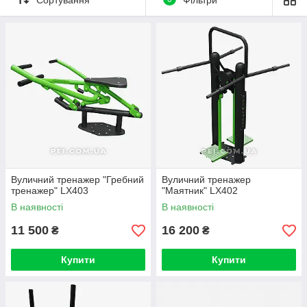
власною вагою людини. Доступність
вуличних тренажерів допомагає підвищувати
інтерес до спортивного способу життя,
розвивати масовий спорт, а також задавати
здоровий вектор розвитку молоді.
Вуличний тренажер "Гребний
Вуличний тренажер
тренажер" LX403
"Маятник" LX402
В наявності
В наявності
11 500
16 200
₴
₴
Купити
Купити