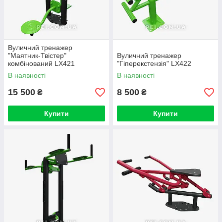
Вуличний тренажер
"Маятник-Твістер"
Вуличний тренажер
комбінований LX421
"Гіперекстензія" LX422
В наявності
В наявності
15 500
8 500
₴
₴
Купити
Купити