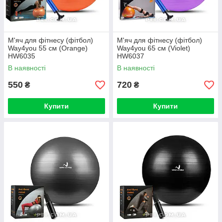
М'яч для фітнесу (фітбол)
М'яч для фітнесу (фітбол)
Way4you 55 см (Orange)
Way4you 65 см (Violet)
НW6035
НW6037
В наявності
В наявності
550
720
₴
₴
Купити
Купити