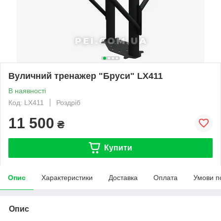
Вуличний тренажер "Бруси" LX411
В наявності
Код: LX411
Роздріб
11 500
₴
Купити
Опис
Характеристики
Доставка
Оплата
Умови п
Опис