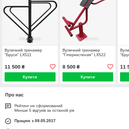
Вуличний тренажер
Вуличний тренажер
Вули
"Бруси" LX511
"Гіперекстензія" LX522
"Бру
11 500
8 500
11 
₴
₴
Купити
Купити
Про нас
Рейтинг не сформований
Менше 5 відгуків за останній рік
Працює з 09.05.2017