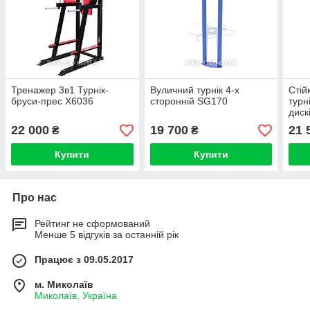
Тренажер 3в1 Турнік-
Вуличний турнік 4-х
Стій
бруси-прес X6036
сторонній SG170
турн
диск
22 000
19 700
21 
₴
₴
Купити
Купити
Про нас
Рейтинг не сформований
Менше 5 відгуків за останній рік
Працює з 09.05.2017
м. Миколаїв
Миколаїв, Україна